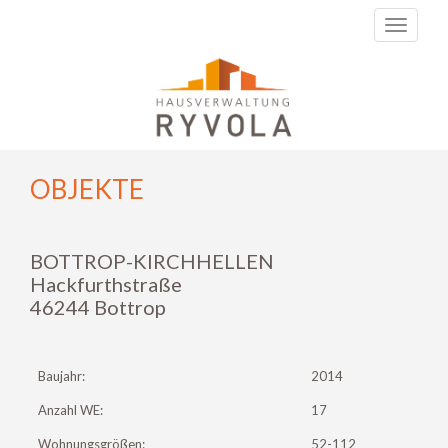
Toggle
navigati
OBJEKTE
BOTTROP-KIRCHHELLEN
Hackfurthstraße
46244 Bottrop
Baujahr:
2014
Anzahl WE:
17
Wohnungsgrößen:
52-112